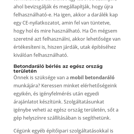
ahol bevizsgálják és megállapítják, hogy újra
felhasználható-e. Ha igen, akkor a darálék kap
egy CE-nyilatkozatot, amin fel van tüntetve,
hogy hol és mire használható. Ha Ön mégsem
szeretné azt felhasználni, akkor lehetősége van
értékesíteni is, hiszen járdák, utak építéséhez
kiválóan felhasználható.
Betondaráló bérlés az egész ország
területén
Önnek is szüksége van a
mobil betondaráló
munkájára? Keressen minket elérhetőségeink
egyikén, és igényfelmérés után egyedi
árajánlatot készítünk. Szolgáltatásunkat
igénybe veheti az egész ország területén, sőt a
gép helyszínre szállításában is segíthetünk.
Cégünk egyéb építőipari szolgáltatásokkal is