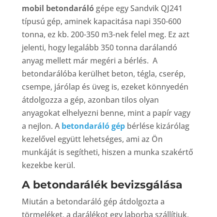
mobil betondaráló
gépe egy Sandvik QJ241
típusú gép, aminek kapacitása napi 350-600
tonna, ez kb. 200-350 m3-nek felel meg. Ez azt
jelenti, hogy legalább 350 tonna darálandó
anyag mellett már megéri a bérlés. A
betondarálóba kerülhet beton, tégla, cserép,
csempe, járólap és üveg is, ezeket könnyedén
átdolgozza a gép, azonban tilos olyan
anyagokat elhelyezni benne, mint a papír vagy
a nejlon. A
betondaráló gép
bérlése kizárólag
kezelővel együtt lehetséges, ami az Ön
munkáját is segítheti, hiszen a munka szakértő
kezekbe kerül.
A betondarálék bevizsgálása
Miután a betondaráló gép átdolgozta a
törmeléket, a darálékot egy laborba szállítjuk,