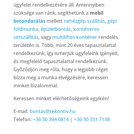
ügyfelei rendelkezésére áll. Amennyiben
szüksége van ránk, segíthetünk a
mobil
betondarálás
mellett
nehézgép szállítás
,
gépi
földmunka
,
épületbontás
,
konténeres
sittszállítás
, vagy
multiliftes konténer
rendelés
területén is. Több, mint 20 éves tapasztalattal
rendelkezünk, így ismerjük ügyfeleink igényeit,
és megfelelő tapasztalattal rendelkezünk.
Győződjön meg róla, hogy a legjobb céget
bízza meg a munka elvégzésére, keressen
minket bizalommal.
Keressen minket elérhetőségeink egyikén!
E-mail:
bontas@rekontiv.hu
Telefon:
+36 30 394 0814
|
+36 30 331 7138