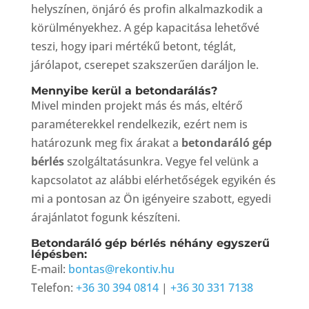
helyszínen, önjáró és profin alkalmazkodik a
körülményekhez. A gép kapacitása lehetővé
teszi, hogy ipari mértékű betont, téglát,
járólapot, cserepet szakszerűen daráljon le.
Mennyibe kerül a betondarálás?
Mivel minden projekt más és más, eltérő
paraméterekkel rendelkezik, ezért nem is
határozunk meg fix árakat a
betondaráló gép
bérlés
szolgáltatásunkra. Vegye fel velünk a
kapcsolatot az alábbi elérhetőségek egyikén és
mi a pontosan az Ön igényeire szabott, egyedi
árajánlatot fogunk készíteni.
Betondaráló gép bérlés néhány egyszerű
lépésben:
E-mail:
bontas@rekontiv.hu
Telefon:
+36 30 394 0814
|
+36 30 331 7138