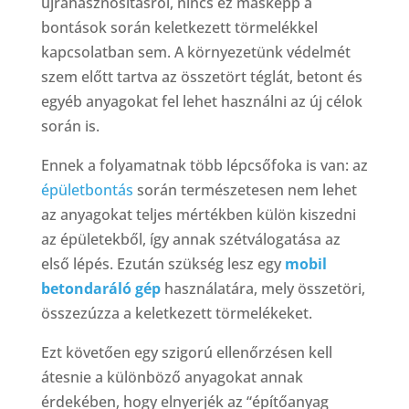
újrahasznosításról, nincs ez másképp a
bontások során keletkezett törmelékkel
kapcsolatban sem. A környezetünk védelmét
szem előtt tartva az összetört téglát, betont és
egyéb anyagokat fel lehet használni az új célok
során is.
Ennek a folyamatnak több lépcsőfoka is van: az
épületbontás
során természetesen nem lehet
az anyagokat teljes mértékben külön kiszedni
az épületekből, így annak szétválogatása az
első lépés. Ezután szükség lesz egy
mobil
betondaráló gép
használatára, mely összetöri,
összezúzza a keletkezett törmelékeket.
Ezt követően egy szigorú ellenőrzésen kell
átesnie a különböző anyagokat annak
érdekében, hogy elnyerjék az “építőanyag