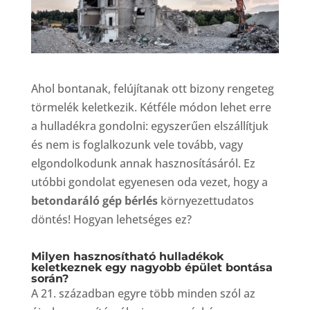
Ahol bontanak, felújítanak ott bizony rengeteg
törmelék keletkezik. Kétféle módon lehet erre
a hulladékra gondolni: egyszerűen elszállítjuk
és nem is foglalkozunk vele tovább, vagy
elgondolkodunk annak hasznosításáról. Ez
utóbbi gondolat egyenesen oda vezet, hogy a
betondaráló gép bérlés
környezettudatos
döntés! Hogyan lehetséges ez?
Milyen hasznosítható hulladékok
keletkeznek egy nagyobb épület bontása
során?
A 21. században egyre több minden szól az