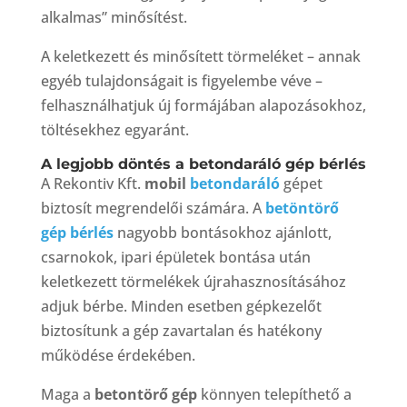
alkalmas” minősítést.
A keletkezett és minősített törmeléket – annak
egyéb tulajdonságait is figyelembe véve –
felhasználhatjuk új formájában alapozásokhoz,
töltésekhez egyaránt.
A legjobb döntés a betondaráló gép bérlés
A Rekontiv Kft.
mobil
betondaráló
gépet
biztosít megrendelői számára. A
betöntörő
gép bérlés
nagyobb bontásokhoz ajánlott,
csarnokok, ipari épületek bontása után
keletkezett törmelékek újrahasznosításához
adjuk bérbe. Minden esetben gépkezelőt
biztosítunk a gép zavartalan és hatékony
működése érdekében.
Maga a
betontörő gép
könnyen telepíthető a