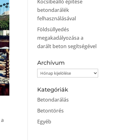
Kocsibeálló építése
betondarálék
felhasználásával
Földsüllyedés
megakadályozása a
darált beton segítségével
Archívum
Archívum
Kategóriák
Betondarálás
Betontörés
 a
Egyéb