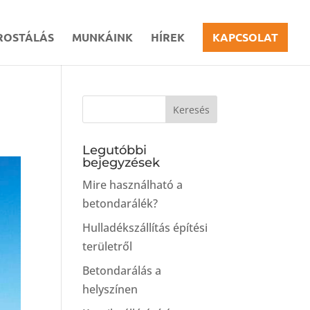
ROSTÁLÁS
MUNKÁINK
HÍREK
KAPCSOLAT
Legutóbbi
bejegyzések
Mire használható a
betondarálék?
Hulladékszállítás építési
területről
Betondarálás a
helyszínen