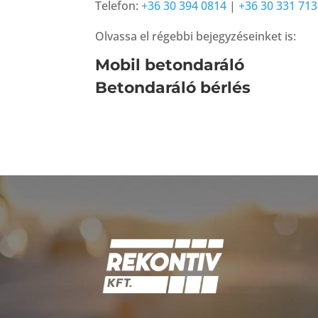
Telefon:
+36 30 394 0814
|
+36 30 331 71
Olvassa el régebbi bejegyzéseinket is:
Mobil betondaráló
Betondaráló bérlés