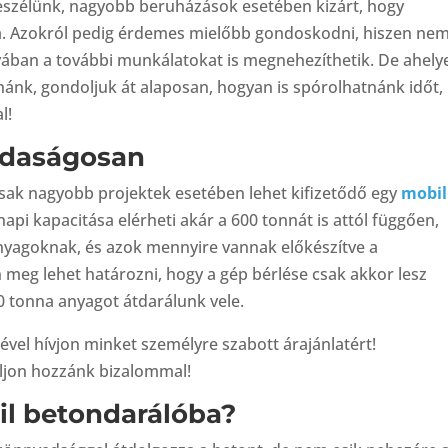
beszélünk, nagyobb beruházások esetében kizárt, hogy
a. Azokról pedig érdemes mielőbb gondoskodni, hiszen ne
ában a további munkálatokat is megnehezíthetik. De ahelye
ánk, gondoljuk át alaposan, hogyan is spórolhatnánk időt,
l!
zdaságosan
 csak nagyobb projektek esetében lehet kifizetődő egy
mobil
api kapacitása elérheti akár a 600 tonnát is attól függően,
nyagoknak, és azok mennyire vannak előkészítve a
 meg lehet határozni, hogy a gép bérlése csak akkor lesz
tonna anyagot átdarálunk vele.
ével hívjon minket személyre szabott árajánlatért!
jon hozzánk bizalommal!
il betondarálóba?