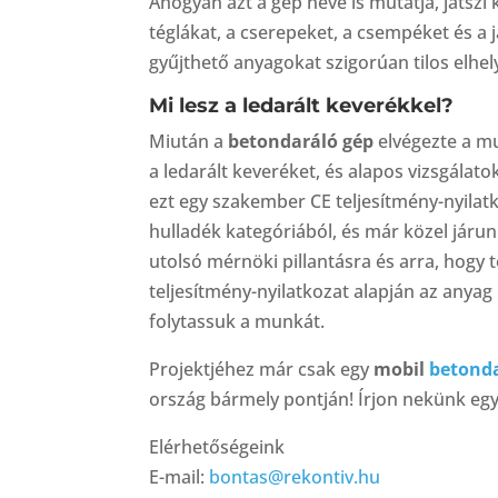
Ahogyan azt a gép neve is mutatja, játsz
téglákat, a cserepeket, a csempéket és a 
gyűjthető anyagokat szigorúan tilos elhely
Mi lesz a ledarált keverékkel?
Miután a
betondaráló gép
elvégezte a mu
a ledarált keveréket, és alapos vizsgálat
ezt egy szakember CE teljesítmény-nyilatk
hulladék kategóriából, és már közel járu
utolsó mérnöki pillantásra és arra, hogy 
teljesítmény-nyilatkozat alapján az anya
folytassuk a munkát.
Projektjéhez már csak egy
mobil
betond
ország bármely pontján! Írjon nekünk egy 
Elérhetőségeink
E-mail:
bontas@rekontiv.hu