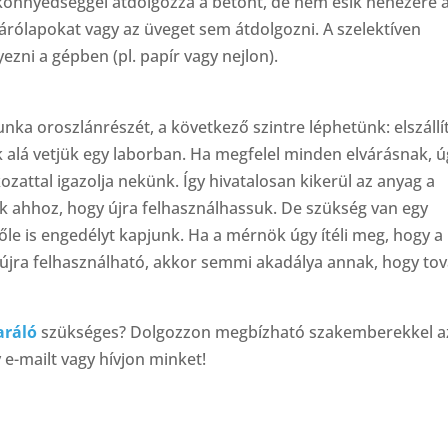
i könnyedséggel átdolgozza a betont, de nem esik nehezére 
járólapokat vagy az üveget sem átdolgozni. A szelektíven
ezni a gépben (pl. papír vagy nejlon).
nka oroszlánrészét, a következő szintre léphetünk: elszállí
ok alá vetjük egy laborban. Ha megfelel minden elvárásnak, 
ozattal igazolja nekünk. Így hivatalosan kikerül az anyag a
nk ahhoz, hogy újra felhasználhassuk. De szükség van egy
tőle is engedélyt kapjunk. Ha a mérnök úgy ítéli meg, hogy a
g újra felhasználható, akkor semmi akadálya annak, hogy to
aráló
szükséges? Dolgozzon megbízható szakemberekkel a
e-mailt vagy hívjon minket!