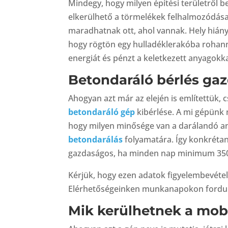
Mindegy, hogy milyen építési területről 
elkerülhető a törmelékek felhalmozódás
maradhatnak ott, ahol vannak. Hely hiány
hogy rögtön egy hulladéklerakóba rohann
energiát és pénzt a keletkezett anyagokka
Betondaráló bérlés ga
Ahogyan azt már az elején is említettük,
betondaráló gép
kibérlése. A mi gépünk n
hogy milyen minősége van a darálandó a
betondarálás
folyamatára. Így konkrétan
gazdaságos, ha minden nap minimum 350 
Kérjük, hogy ezen adatok figyelembevétel
Elérhetőségeinken munkanapokon fordul
Mik kerülhetnek a mob