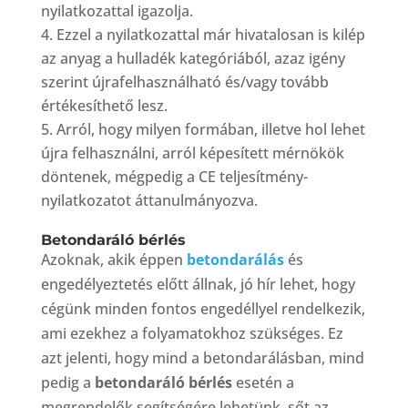
nyilatkozattal igazolja.
Ezzel a nyilatkozattal már hivatalosan is kilép
az anyag a hulladék kategóriából, azaz igény
szerint újrafelhasználható és/vagy tovább
értékesíthető lesz.
Arról, hogy milyen formában, illetve hol lehet
újra felhasználni, arról képesített mérnökök
döntenek, mégpedig a CE teljesítmény-
nyilatkozatot áttanulmányozva.
Betondaráló bérlés
Azoknak, akik éppen
betondarálás
és
engedélyeztetés előtt állnak, jó hír lehet, hogy
cégünk minden fontos engedéllyel rendelkezik,
ami ezekhez a folyamatokhoz szükséges. Ez
azt jelenti, hogy mind a betondarálásban, mind
pedig a
betondaráló bérlés
esetén a
megrendelők segítségére lehetünk, sőt az