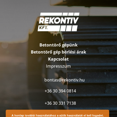
Betontörő gépünk
Betontörő gép bérlési árak
Kapcsolat
Impresszum
bontas@rekontiv.hu
+36 30 394 0814
+36 30 331 7138
A honlap további használatához a sütik használatát el kell fogadni.